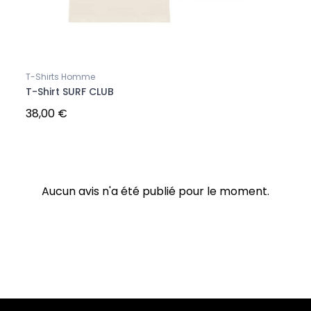
T-Shirts Homme
T-Shi
T-Shirt SURF CLUB
T-Sh
38,00 €
30,0
Aucun avis n'a été publié pour le moment.